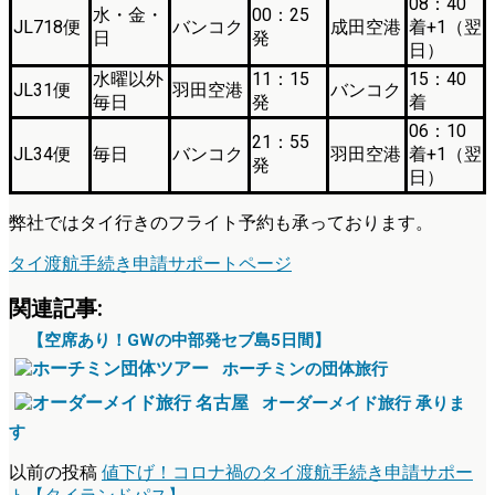
08：40
水・金・
00：25
JL718便
バンコク
成田空港
着+1（翌
日
発
日）
水曜以外
11：15
15：40
JL31便
羽田空港
バンコク
毎日
発
着
06：10
21：55
JL34便
毎日
バンコク
羽田空港
着+1（翌
発
日）
弊社ではタイ行きのフライト予約も承っております。
タイ渡航手続き申請サポートページ
関連記事:
【空席あり！GWの中部発セブ島5日間】
ホーチミンの団体旅行
オーダーメイド旅行 承りま
す
以前の投稿
値下げ！コロナ禍のタイ渡航手続き申請サポー