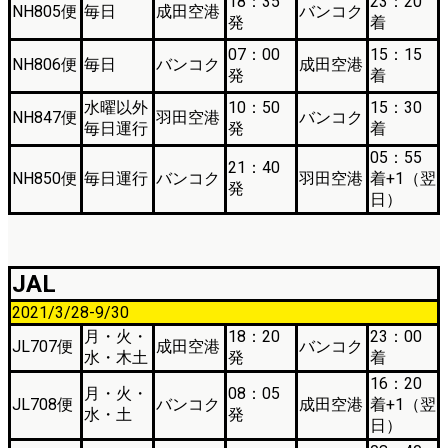
18：35
23：20
NH805便
毎日
成田空港
バンコク
発
着
07：00
15：15
NH806便
毎日
バンコク
成田空港
発
着
水曜以外
10：50
15：30
NH847便
羽田空港
バンコク
毎日運行
発
着
05：55
21：40
NH850便
毎日運行
バンコク
羽田空港
着+1（翌
発
日）
JAL
2021/3/28-9/30
月・火・
18：20
23：00
JL707便
成田空港
バンコク
水・木土
発
着
16：20
月・火・
08：05
JL708便
バンコク
成田空港
着+1（翌
水・土
発
日）