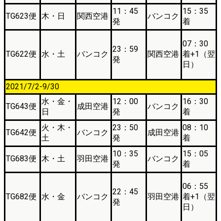
11：45
15：35
TG623便
木・日
関西空港
バンコク
発
着
07：30
23：59
TG622便
水・土
バンコク
関西空港
着+1（翌
発
日）
2021/7/2-9/30
水・金・
12：00
16：30
TG643便
成田空港
バンコク
日
発
着
火・木・
23：50
08：10
TG642便
バンコク
成田空港
土
発
着
10：35
15：05
TG683便
木・土
羽田空港
バンコク
発
着
06：55
22：45
TG682便
水・金
バンコク
羽田空港
着+1（翌
発
日）