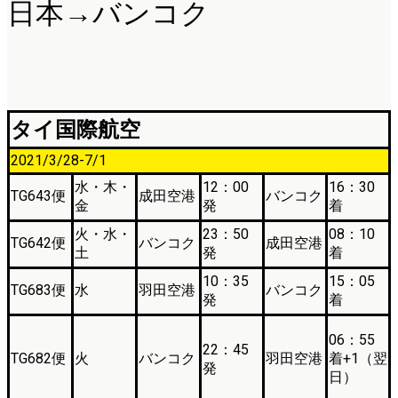
日本→バンコク
タイ国際航空
2021/3/28-7/1
水・木・
12：00
16：30
TG643便
成田空港
バンコク
金
発
着
火・水・
23：50
08：10
TG642便
バンコク
成田空港
土
発
着
10：35
15：05
TG683便
水
羽田空港
バンコク
発
着
06：55
22：45
TG682便
火
バンコク
羽田空港
着+1（翌
発
日）