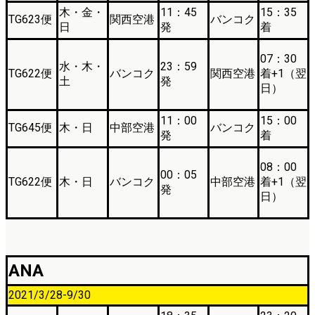
木・金・
11：45
15：35
TG623便
関西空港
バンコク
日
発
着
07：30
水・木・
23：59
TG622便
バンコク
関西空港
着+1（翌
土
発
日）
11：00
15：00
TG645便
木・日
中部空港
バンコク
発
着
08：00
00：05
TG622便
木・日
バンコク
中部空港
着+1（翌
発
日）
ANA
2021/3/28-9/30