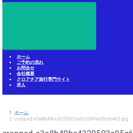
ホーム
ご予約の流れ
お問合せ
会社概要
クロアチア旅行専門サイト
求人
ホーム
cropped-e3a8b49bc4329503a95c6849a5fc6b4b3.jpg