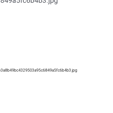
849a5fc6b4b3.jpg
d-e3a8b49bc4329503a95c6849a5fc6b4b3.jpg