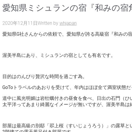
愛知県ミシュランの宿『和みの宿
2020年12月11日
Written by
whjapan
愛知県G社さんからの依頼で、愛知県が誇る高級宿『和みの宿
渥美半島にあり、ミシュランの宿としても有名です。
目的はのんびり贅沢な時間を過ごす為。
GoToトラベルのあおりを受けて、年内はほぼ全て満室状態
道中に風光明媚は岩牡蠣付きの昼食を食べ、日出の石門（ひ
太平洋ってあまり綺麗なイメージが無いですが、渥美半島は
部屋は最高級の別邸「翆上桜（すいじょうろう）」の露草と
2階建ての露天風呂付き部屋です。