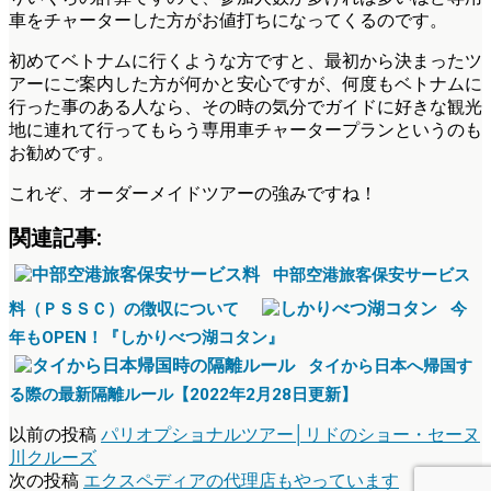
車をチャーターした方がお値打ちになってくるのです。
初めてベトナムに行くような方ですと、最初から決まったツ
アーにご案内した方が何かと安心ですが、何度もベトナムに
行った事のある人なら、その時の気分でガイドに好きな観光
地に連れて行ってもらう専用車チャータープランというのも
お勧めです。
これぞ、オーダーメイドツアーの強みですね！
関連記事:
中部空港旅客保安サービス
料（ＰＳＳＣ）の徴収について
今
年もOPEN！『しかりべつ湖コタン』
タイから日本へ帰国す
る際の最新隔離ルール【2022年2月28日更新】
以前の投稿
パリオプショナルツアー│リドのショー・セーヌ
川クルーズ
次の投稿
エクスペディアの代理店もやっています